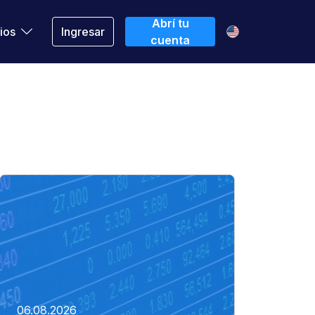
Abrí tu
ios
Ingresar
cuenta
06.08.2026